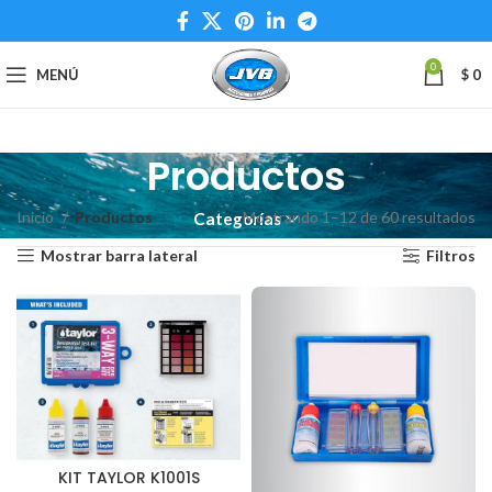
0
MENÚ
$
0
Productos
Inicio
Productos
Mostrando 1–12 de 60 resultados
Categorías
Mostrar barra lateral
Filtros
KIT TAYLOR K1001S