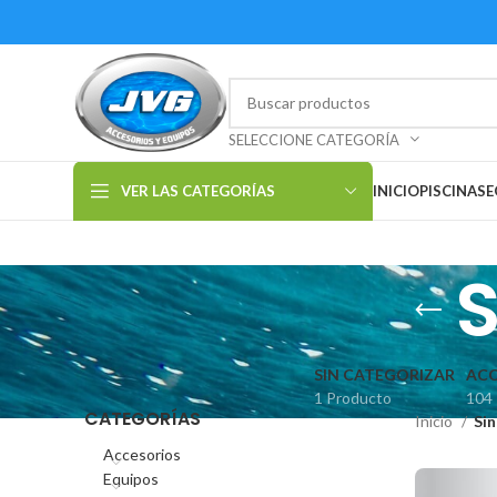
SELECCIONE CATEGORÍA
VER LAS CATEGORÍAS
INICIO
PISCINAS
E
S
SIN CATEGORIZAR
ACC
1 Producto
104
CATEGORÍAS
Inicio
Sin
Accesorios
Equipos