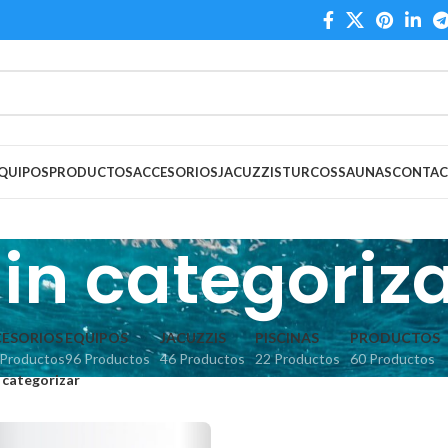
QUIPOS
PRODUCTOS
ACCESORIOS
JACUZZIS
TURCOS
SAUNAS
CONTA
in categoriz
ESORIOS
EQUIPOS
JACUZZIS
PISCINAS
PRODUCTOS
 Productos
96 Productos
46 Productos
22 Productos
60 Productos
 categorizar