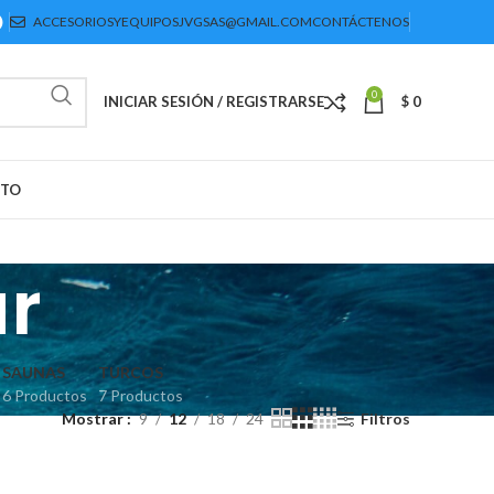
ACCESORIOSYEQUIPOSJVGSAS@GMAIL.COM
CONTÁCTENOS
0
INICIAR SESIÓN / REGISTRARSE
$
0
CTO
ar
SAUNAS
TURCOS
6 Productos
7 Productos
Mostrar
9
12
18
24
Filtros