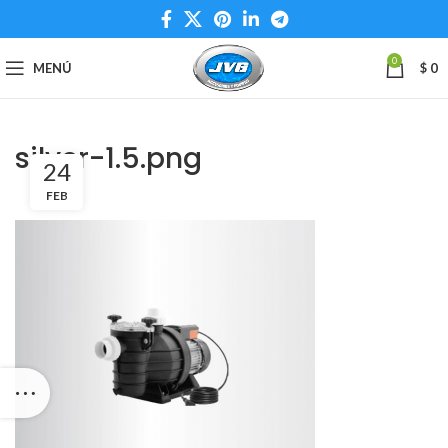
0
MENÚ
$
0
silver-1.5.png
24
FEB