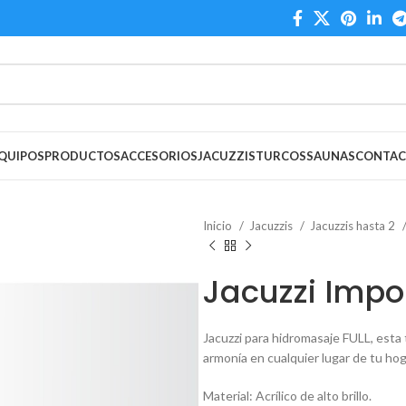
QUIPOS
PRODUCTOS
ACCESORIOS
JACUZZIS
TURCOS
SAUNAS
CONTA
Inicio
Jacuzzis
Jacuzzis hasta 2
Jacuzzi Impo
Jacuzzi para hidromasaje FULL, esta t
armonía en cualquier lugar de tu hoga
Material: Acrílico de alto brillo.