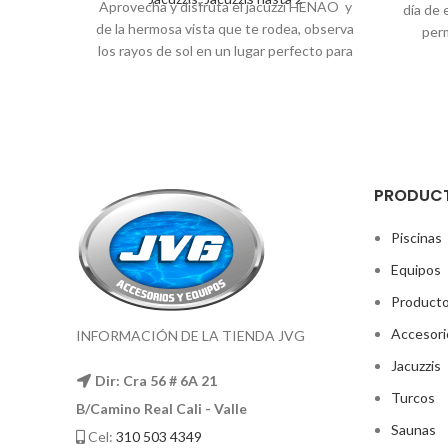
Aprovecha y disfruta el jacuzzi HENAO y
día de 
de la hermosa vista que te rodea, observa
perm
los rayos de sol en un lugar perfecto para
comodi
relajación y pasa momentos inigualables
brillo.
de descanso Color: Según sus
Cabe
requerimientos. Acabado Gel coat.
Equi
Medidas: 1.36 x 1.80(m)
Tiempo de
extern
entrega 8 días hábiles.
Color: B
(
PRODUC
Piscinas
Equipos
Product
Accesori
INFORMACIÓN DE LA TIENDA JVG
Jacuzzis
Dir: Cra 56 # 6A 21
Turcos
B/Camino Real Cali - Valle
Saunas
Cel:
310 503 4349