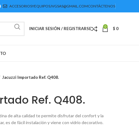
ACCESORIOSYEQUIPOSJVGSAS@GMAIL.COM
CONTÁCTENOS
0
INICIAR SESIÓN / REGISTRARSE
$
0
CTO
Jacuzzi Importado Ref. Q408.
rtado Ref. Q408.
ina de alta calidad te permite disfrutar del confort y la
r, es de fácil instalación y viene con vidrio decorativo.