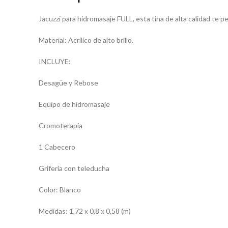
Jacuzzi para hidromasaje FULL, esta tina de alta calidad te pe
Material: Acrílico de alto brillo.
INCLUYE:
Desagüe y Rebose
Equipo de hidromasaje
Cromoterapia
1 Cabecero
Grifería con teleducha
Color: Blanco
Medidas: 1,72 x 0,8 x 0,58 (m)