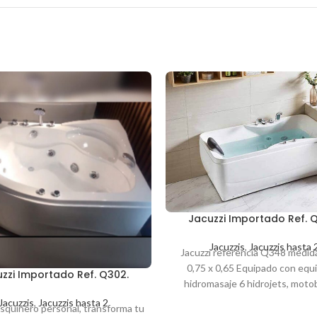
Jacuzzi Importado Ref. 
Jacuzzis
,
Jacuzzis hasta 
Jacuzzi referencia Q348 medida
0,75 x 0,65 Equipado con equ
zzi Importado Ref. Q302.
hidromasaje 6 hidrojets, mot
grifería de agua caliente y fría y
Jacuzzis
,
Jacuzzis hasta 2
esquinero personal, transforma tu