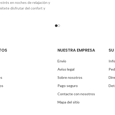
estrés en noches de relajación y
ítete disfrutar del confort y
dad. Material: Acrílico de alto
INCLUYE:
Desagüe y Rebose 1
cero 1 Grifería con teleducha
po de hidromasaje Pasamanos
o donde puedes colgar tu toalla
lanco Medidas: 1,35 x 1,35 x 0,54
m) ENTREGA INMEDIATA
TOS
NUESTRA EMPRESA
SU
Envío
Inf
Aviso legal
Ped
os
Sobre nosotros
Dir
os
Pago seguro
Deta
Contacte con nosotros
Mapa del sitio