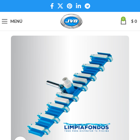
0
MENÚ
$
0