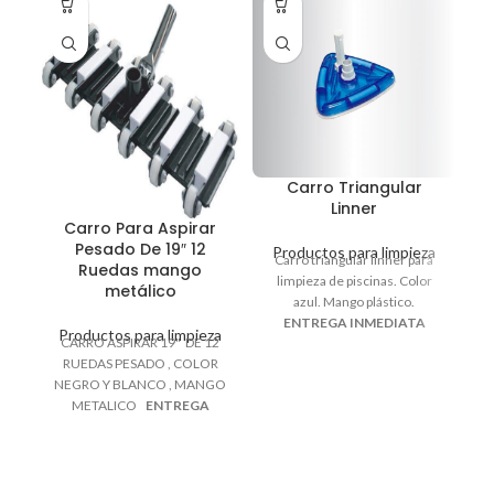
Carro Triangular
Linner
Carro Para Aspirar
Pesado De 19″ 12
Productos para limpieza
Carro triangular linner para
P
Ruedas mango
C
limpieza de piscinas. Color
metálico
10
azul. Mango plástico.
ENTREGA INMEDIATA
Productos para limpieza
CARRO ASPIRAR 19" DE 12
RUEDAS PESADO , COLOR
NEGRO Y BLANCO , MANGO
METALICO
ENTREGA
INMEDIATA