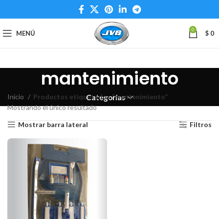
0
MENÚ
$
0
mantenimiento
Inicio
Productos etiquetados “mantenimiento”
Categorías
Mostrando el único resultado
Mostrar barra lateral
Filtros