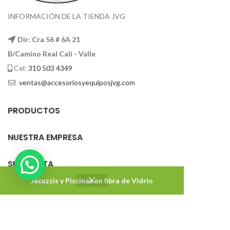
INFORMACIÓN DE LA TIENDA JVG
Dir: Cra 56 # 6A 21
B/Camino Real Cali - Valle
Cel:
310 503 4349
ventas@accesoriosyequiposjvg.com
PRODUCTOS
NUESTRA EMPRESA
SU CUENTA
Jacuzzis y Piscinas en fibra de Vidrio
Accesorios y Equipos JVG
2022 DISEÑADO Y DESARROLLADO CON ❤ POR
Impakton
. Agencia de marketing digital.