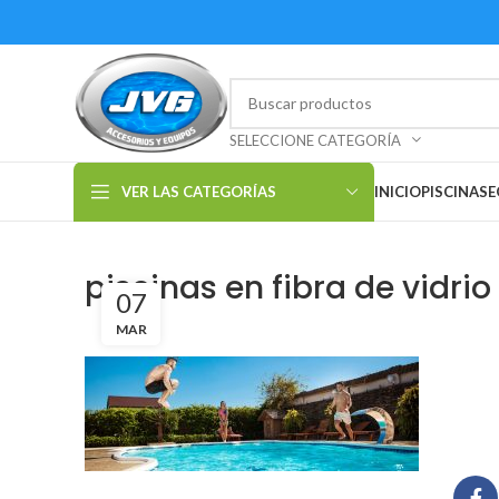
SELECCIONE CATEGORÍA
VER LAS CATEGORÍAS
INICIO
PISCINAS
E
piscinas en fibra de vidrio
07
MAR