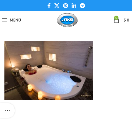
0
MENÚ
$
0