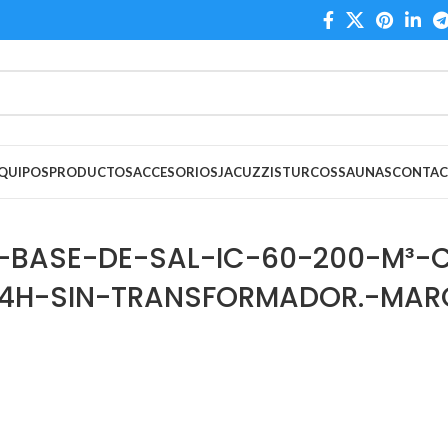
QUIPOS
PRODUCTOS
ACCESORIOS
JACUZZIS
TURCOS
SAUNAS
CONTA
BASE-DE-SAL-IC-60-200-M³-
4H-SIN-TRANSFORMADOR.-MAR