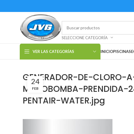
SELECCIONE CATEGORÍA
VER LAS CATEGORÍAS
INICIO
PISCINAS
E
GENERADOR-DE-CLORO-A-
24
MOTOBOMBA-PRENDIDA-2
FEB
PENTAIR-WATER.jpg