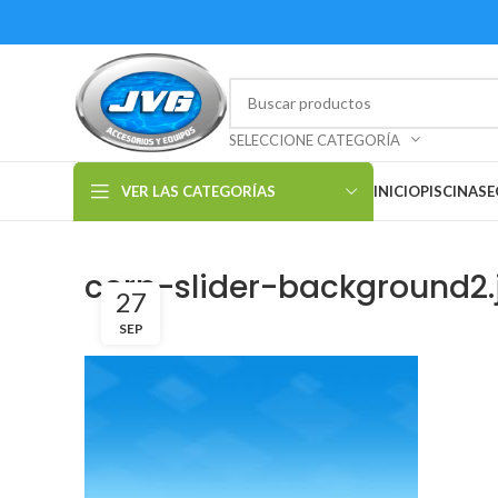
SELECCIONE CATEGORÍA
VER LAS CATEGORÍAS
INICIO
PISCINAS
E
corp-slider-background2.
27
SEP