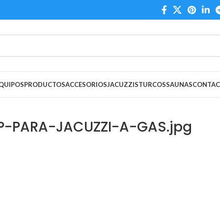
QUIPOS
PRODUCTOS
ACCESORIOS
JACUZZIS
TURCOS
SAUNAS
CONTA
-PARA-JACUZZI-A-GAS.jpg