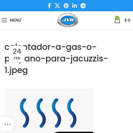
0
MENÚ
$
0
calentador-a-gas-o-
24
propano-para-jacuzzis-
FEB
1.jpeg