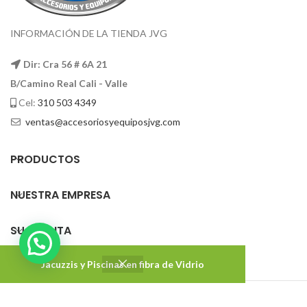
INFORMACIÓN DE LA TIENDA JVG
Dir: Cra 56 # 6A 21
B/Camino Real Cali - Valle
Cel:
310 503 4349
ventas@accesoriosyequiposjvg.com
PRODUCTOS
NUESTRA EMPRESA
SU CUENTA
Jacuzzis y Piscinas en fibra de Vidrio
Accesorios y Equipos JVG
2022 DISEÑADO Y DESARROLLADO CON ❤ POR
Impakton
. Agencia de marketing digital.