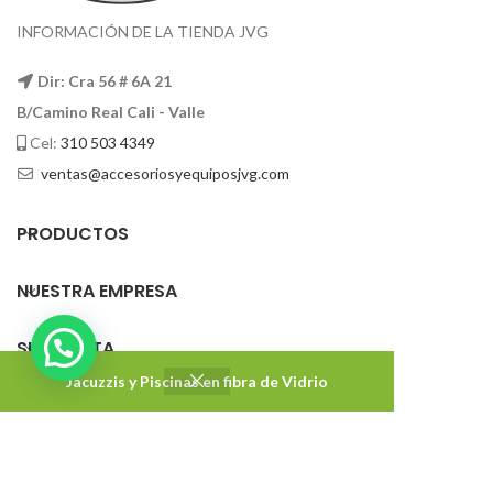
INFORMACIÓN DE LA TIENDA JVG
Dir: Cra 56 # 6A 21
B/Camino Real Cali - Valle
Cel:
310 503 4349
ventas@accesoriosyequiposjvg.com
PRODUCTOS
NUESTRA EMPRESA
SU CUENTA
Jacuzzis y Piscinas en fibra de Vidrio
Accesorios y Equipos JVG
2022 DISEÑADO Y DESARROLLADO CON ❤ POR
Impakton
. Agencia de marketing digital.