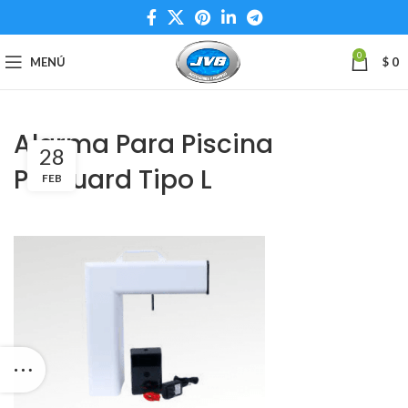
0
MENÚ
$
0
Alarma Para Piscina
28
PolGuard Tipo L
FEB