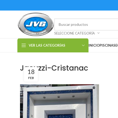
SELECCIONE CATEGORÍA
VER LAS CATEGORÍAS
INICIO
PISCINAS
E
Jacuzzi-Cristanac
18
FEB