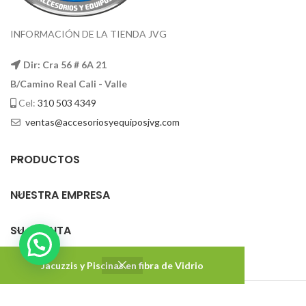
INFORMACIÓN DE LA TIENDA JVG
Dir: Cra 56 # 6A 21
B/Camino Real Cali - Valle
Cel:
310 503 4349
ventas@accesoriosyequiposjvg.com
PRODUCTOS
NUESTRA EMPRESA
SU CUENTA
Jacuzzis y Piscinas en fibra de Vidrio
Accesorios y Equipos JVG
2022 DISEÑADO Y DESARROLLADO CON ❤ POR
Impakton
. Agencia de marketing digital.