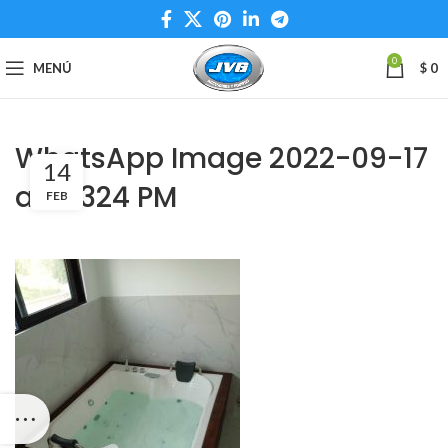
0
MENÚ
$
0
WhatsApp Image 2022-09-17
14
at 10324 PM
FEB