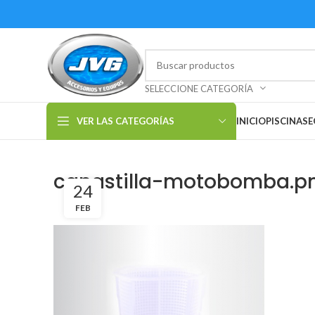
SELECCIONE CATEGORÍA
VER LAS CATEGORÍAS
INICIO
PISCINAS
E
canastilla-motobomba.p
24
FEB