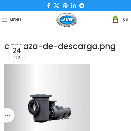
0
MENÚ
$
0
carcaza-de-descarga.png
24
FEB