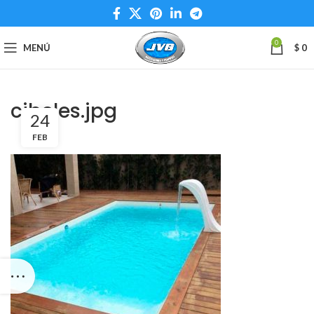
0
MENÚ
$
0
cibeles.jpg
24
FEB