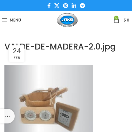
0
MENÚ
$
0
VALDE-DE-MADERA-2.0.jpg
24
FEB