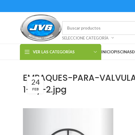
SELECCIONE CATEGORÍA
VER LAS CATEGORÍAS
INICIO
PISCINAS
E
EMPAQUES-PARA-VALVUL
24
1-½y-2.jpg
FEB