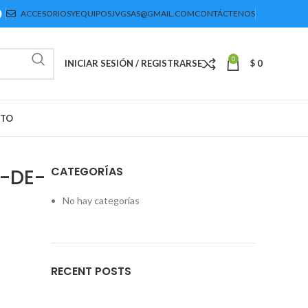
ACCESORIOSYEQUIPOSJVGSAS@GMAIL.COM
CONTÁCTENOS
0
INICIAR SESIÓN / REGISTRARSE
$
0
CTO
CATEGORÍAS
-DE-
No hay categorías
RECENT POSTS