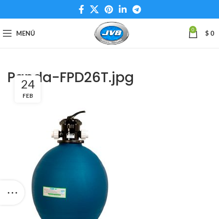
0
MENÚ
$
0
Panda-FPD26T.jpg
24
FEB