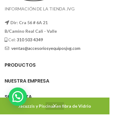
INFORMACIÓN DE LA TIENDA JVG
Dir: Cra 56 # 6A 21
B/Camino Real Cali - Valle
Cel:
310 503 4349
ventas@accesoriosyequiposjvg.com
PRODUCTOS
NUESTRA EMPRESA
SU CUENTA
Jacuzzis y Piscinas en fibra de Vidrio
Accesorios y Equipos JVG
2022 DISEÑADO Y DESARROLLADO CON ❤ POR
Impakton
. Agencia de marketing digital.