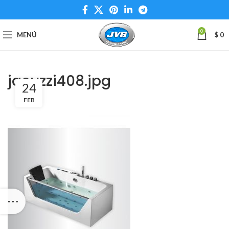
0
MENÚ
$
0
jacuzzi408.jpg
24
FEB