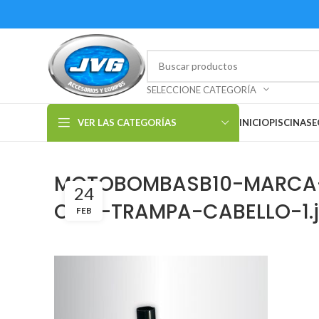
SELECCIONE CATEGORÍA
VER LAS CATEGORÍAS
INICIO
PISCINAS
E
MOTOBOMBASB10-MARCA-E
24
CON-TRAMPA-CABELLO-1.
FEB