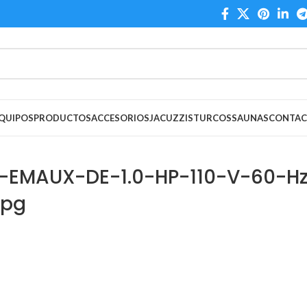
QUIPOS
PRODUCTOS
ACCESORIOS
JACUZZIS
TURCOS
SAUNAS
CONTA
MAUX-DE-1.0-HP-110-V-60-H
jpg