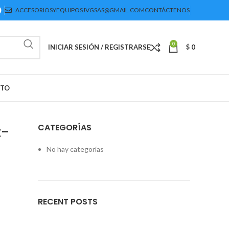
ACCESORIOSYEQUIPOSJVGSAS@GMAIL.COM
CONTÁCTENOS
0
INICIAR SESIÓN / REGISTRARSE
$
0
CTO
CATEGORÍAS
z-
No hay categorías
RECENT POSTS