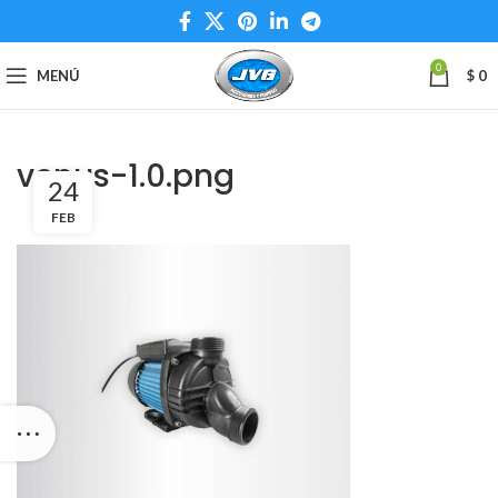
0
MENÚ
$
0
venus-1.0.png
24
FEB