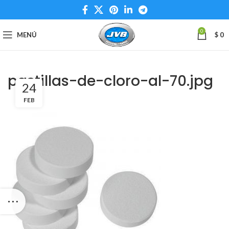
0
MENÚ
$
0
pastillas-de-cloro-al-70.jpg
24
FEB