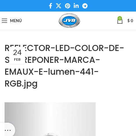
0
MENÚ
$
0
REFLECTOR-LED-COLOR-DE-
24
SOBREPONER-MARCA-
FEB
EMAUX-E-lumen-441-
RGB.jpg