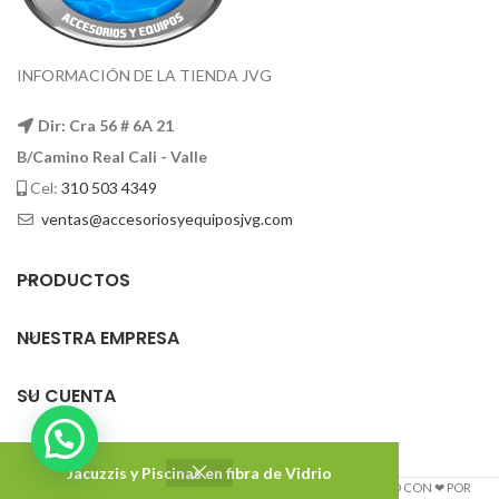
INFORMACIÓN DE LA TIENDA JVG
Dir: Cra 56 # 6A 21
B/Camino Real Cali - Valle
Cel:
310 503 4349
ventas@accesoriosyequiposjvg.com
PRODUCTOS
NUESTRA EMPRESA
SU CUENTA
Jacuzzis y Piscinas en fibra de Vidrio
Accesorios y Equipos JVG
2022 DISEÑADO Y DESARROLLADO CON ❤ POR