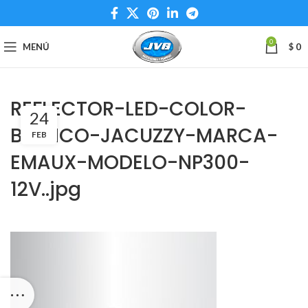
0
MENÚ
$
0
REFLECTOR-LED-COLOR-
24
BLANCO-JACUZZY-MARCA-
FEB
EMAUX-MODELO-NP300-
12V..jpg