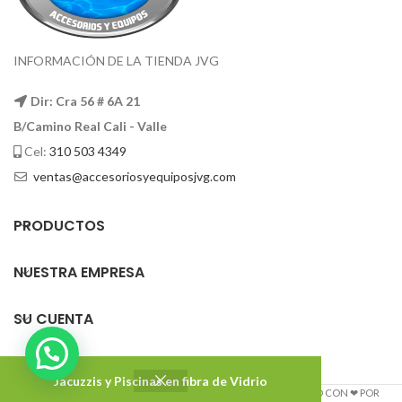
INFORMACIÓN DE LA TIENDA JVG
Dir: Cra 56 # 6A 21
B/Camino Real Cali - Valle
Cel:
310 503 4349
ventas@accesoriosyequiposjvg.com
PRODUCTOS
NUESTRA EMPRESA
SU CUENTA
Jacuzzis y Piscinas en fibra de Vidrio
Accesorios y Equipos JVG
2022 DISEÑADO Y DESARROLLADO CON ❤ POR