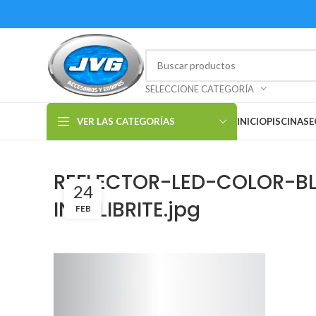
SELECCIONE CATEGORÍA
VER LAS CATEGORÍAS
INICIO
PISCINAS
E
REFLECTOR-LED-COLOR-BL
24
INTILLIBRITE.jpg
FEB