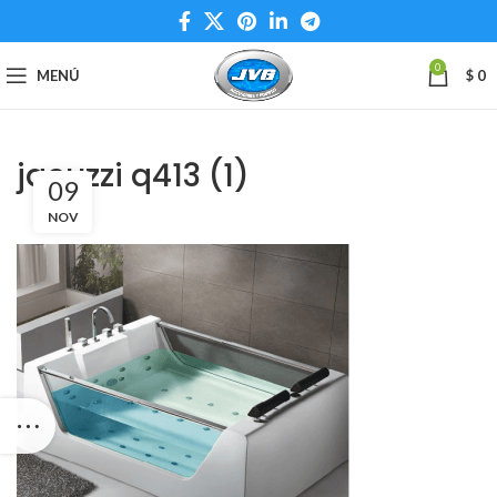
0
MENÚ
$
0
jacuzzi q413 (1)
09
NOV