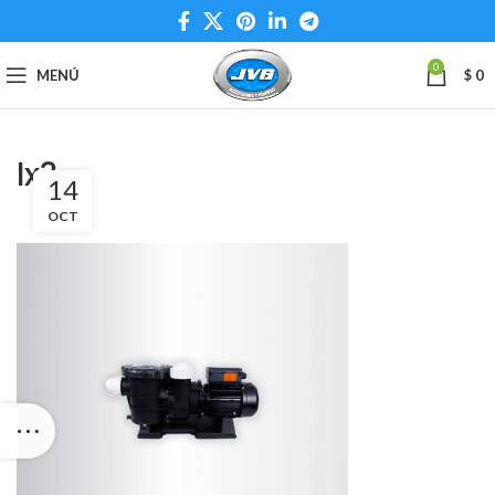
0
MENÚ
$
0
lx3
14
OCT