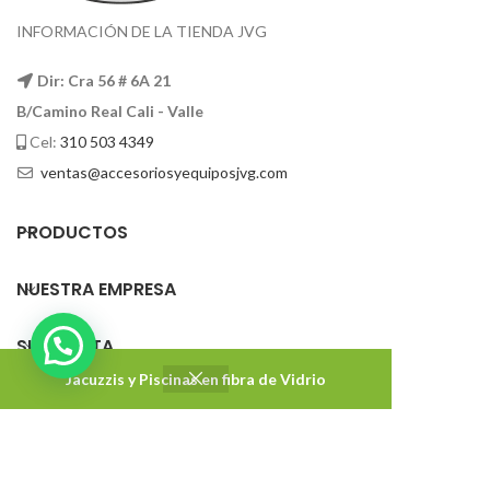
INFORMACIÓN DE LA TIENDA JVG
Dir: Cra 56 # 6A 21
B/Camino Real Cali - Valle
Cel:
310 503 4349
ventas@accesoriosyequiposjvg.com
PRODUCTOS
NUESTRA EMPRESA
SU CUENTA
Jacuzzis y Piscinas en fibra de Vidrio
Accesorios y Equipos JVG
2022 DISEÑADO Y DESARROLLADO CON ❤ POR
Impakton
. Agencia de marketing digital.